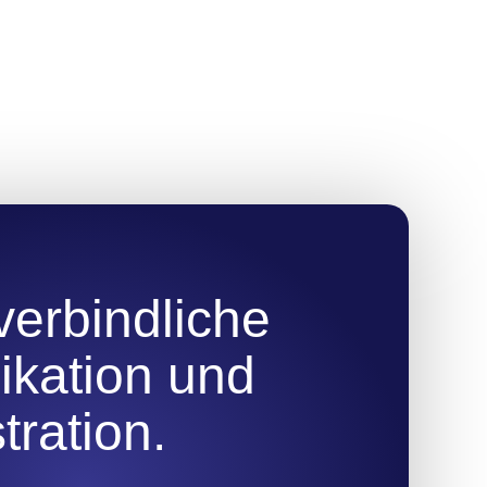
verbindliche
ikation und
ration.