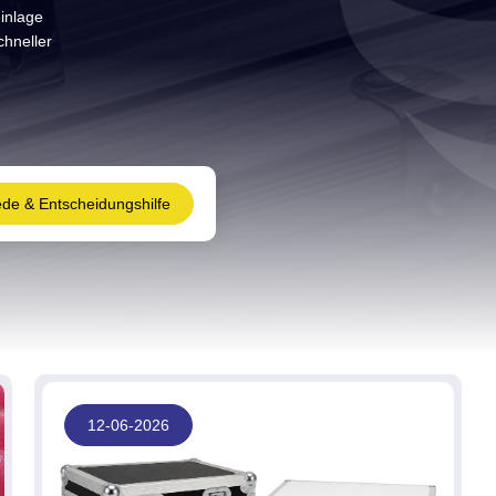
inlage
chneller
ede & Entscheidungshilfe
12-06-2026