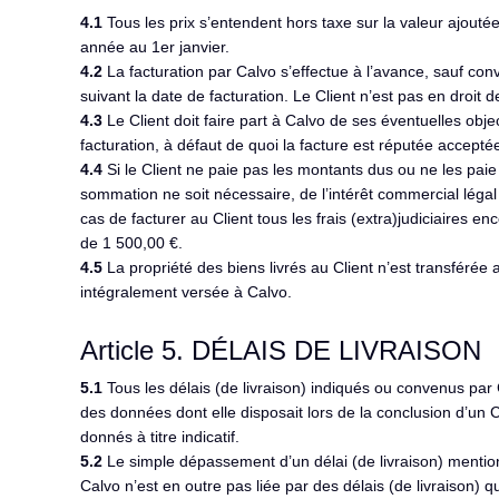
4.1
Tous les prix s’entendent hors taxe sur la valeur ajouté
année au 1er janvier.
4.2
La facturation par Calvo s’effectue à l’avance, sauf con
suivant la date de facturation. Le Client n’est pas en dro
4.3
Le Client doit faire part à Calvo de ses éventuelles obj
facturation, à défaut de quoi la facture est réputée acceptée
4.4
Si le Client ne paie pas les montants dus ou ne les pai
sommation ne soit nécessaire, de l’intérêt commercial légal 
cas de facturer au Client tous les frais (extra)judiciaires
de 1 500,00 €.
4.5
La propriété des biens livrés au Client n’est transférée
intégralement versée à Calvo.
Article 5. DÉLAIS DE LIVRAISON
5.1
Tous les délais (de livraison) indiqués ou convenus pa
des données dont elle disposait lors de la conclusion d’un C
donnés à titre indicatif.
5.2
Le simple dépassement d’un délai (de livraison) menti
Calvo n’est en outre pas liée par des délais (de livraison)