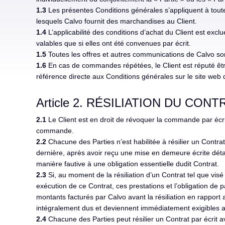
1.3
Les présentes Conditions générales s’appliquent à toute o
lesquels Calvo fournit des marchandises au Client.
1.4
L’applicabilité des conditions d’achat du Client est exc
valables que si elles ont été convenues par écrit.
1.5
Toutes les offres et autres communications de Calvo sont
1.6
En cas de commandes répétées, le Client est réputé être
référence directe aux Conditions générales sur le site web d
Article 2. RÉSILIATION DU CONT
2.1
Le Client est en droit de révoquer la commande par écri
commande.
2.2
Chacune des Parties n’est habilitée à résilier un Contra
dernière, après avoir reçu une mise en demeure écrite déta
manière fautive à une obligation essentielle dudit Contrat.
2.3
Si, au moment de la résiliation d’un Contrat tel que visé 
exécution de ce Contrat, ces prestations et l’obligation de
montants facturés par Calvo avant la résiliation en rapport a
intégralement dus et deviennent immédiatement exigibles au
2.4
Chacune des Parties peut résilier un Contrat par écrit av