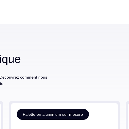
tique
in. Découvrez comment nous
s. .
Palette en aluminium sur mesure