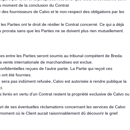
au moment de la conclusion du Contrat.
es fournisseurs de Calvo et le non-respect des obligations par les
es Parties ont le droit de résilier le Contrat concerné. Ce qui a déjà
u prorata sans que les Parties ne se doivent plus rien mutuellement.
iges entre les Parties seront soumis au tribunal compétent de Breda.
la vente internationale de marchandises est exclue.
nfidentielles reçues de l’autre partie. La Partie qui reçoit ces
s ont été fournies.
ne sera pas indûment refusée, Calvo est autorisée à rendre publique la
i.
ts livrés en vertu d’un Contrat restent la propriété exclusive de Calvo ou
art de ses éventuelles réclamations concernant les services de Calvo
e moment où le Client aurait raisonnablement dû découvrir le grief.